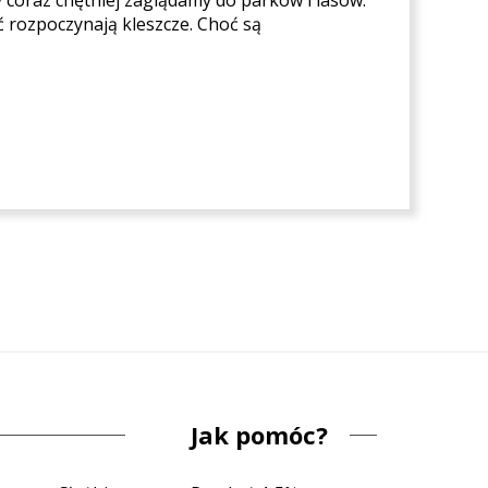
y coraz chętniej zaglądamy do parków i lasów.
 rozpoczynają kleszcze. Choć są
Jak pomóc?