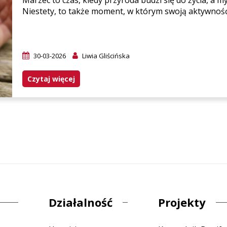
Marzec to czas, kiedy przyroda budzi się do życia, a m
Niestety, to także moment, w którym swoją aktywność
30-03-2026
Liwia Gliścińska
Czytaj więcej
Działalność
Projekty