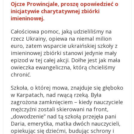
Ojcze Prowincjale, proszę opowiedzieć o
inicjatywie charytatywnej zbiórki
imieninowej.
Całościowa pomoc, jaką udzieliliśmy na
rzecz Ukrainy, opiewa na niemal milion
euro, zatem wsparcie ukraińskiej szkoły z
imieninowej zbiórki stanowi jedynie mały
epizod w tej całej akcji. Dołhe jest jak mała
owieczka ewangeliczna, którą chcieliśmy
chronić.
Szkoła, o której mowa, znajduje się głęboko
w Karpatach, nad rwącą rzeką. Była
zagrożona zamknięciem – kiedy nauczyciele
mężczyźni zostali skierowani na front,
„dowodzenie” nad tą szkołą przejęła pani
Daria, emerytka, matka dwóch nauczycieli,
opiekując się dziećmi, budując schrony i