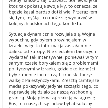
wtedy należało się obawiać, ponieważ jeśli
ktoś tak pokazuje swoje kły, to oznacza, że
będzie kąsał bardzo dotkliwie. Przeraziłem
się tym, myśląc, co może się wydarzyć w
kolejnych odsłonach tego konfliktu.
Sytuacja dynamicznie rozwijała się. Wojna
wybuchła, gdy byłem prowincjałem w
Izraelu, więc ta informacja zastała mnie
daleko od Europy. Nie śledziłem bieżących
wydarzeń tak intensywnie, ponieważ w tym
samym czasie borykałem się z problemami
politycznymi w Izraelu, gdzie okoliczności
były zupełnie inna – rząd izraelski toczył
walkę z Palestyńczykami. Zresztą tamtejsze
media pokazywały jedynie szczątki tego, co
naprawdę się działo za naszą wschodnią
granicą. Moją pierwszą reakcją na agresję
Rosji na naszych sąsiadów był absolutny