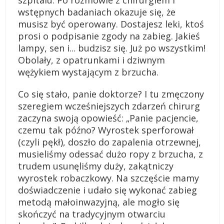
szpitalu. Po rozmowie z chirurgiem i
wstępnych badaniach okazuje się, że
musisz być operowany. Dostajesz leki, ktoś
prosi o podpisanie zgody na zabieg. Jakieś
lampy, sen i... budzisz się. Już po wszystkim!
Obolały, z opatrunkami i dziwnym
wężykiem wystającym z brzucha.
Co się stało, panie doktorze? I tu zmęczony
szeregiem wcześniejszych zdarzeń chirurg
zaczyna swoją opowieść: „Panie pacjencie,
czemu tak późno? Wyrostek sperforował
(czyli pękł), doszło do zapalenia otrzewnej,
musieliśmy odessać dużo ropy z brzucha, z
trudem usunęliśmy duży, zakątniczy
wyrostek robaczkowy. Na szczęście mamy
doświadczenie i udało się wykonać zabieg
metodą małoinwazyjną, ale mogło się
skończyć na tradycyjnym otwarciu