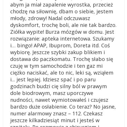
abym ja miał zapalenie wyrostka, przecież
chodzę na siłownię, dbam o siebie, jestem
młody, zdrowy! Nadal odczuwasz
dyskomfort, trochę boli, ale nie tak bardzo.
Ziółka wypite! Burza mózgów w domu. Jest
rozwiązanie: apteka internetowa. Szukamy
i… bingo! APAP, Ibuprom, Doreta itd. Coś
wybiorę. Jeszcze szybki zakup blikiem i
dostawa do paczkomatu. Trochę słabo się
czuję w tym samochodzie i ten gaz mi
ciężko naciskać, ale to nic, leki są, wziąłem
i... jest lepiej. Idziesz spać i po paru
godzinach budzi cię silny ból w prawym
dole biodrowym, masz uporczywe
nudności, nawet wymiotowałeś i czujesz
bardzo duże osłabienie. Co teraz? No jasne,
numer alarmowy znasz – 112. Czekasz
jeszcze kilkadziesiąt minut i jesteś w