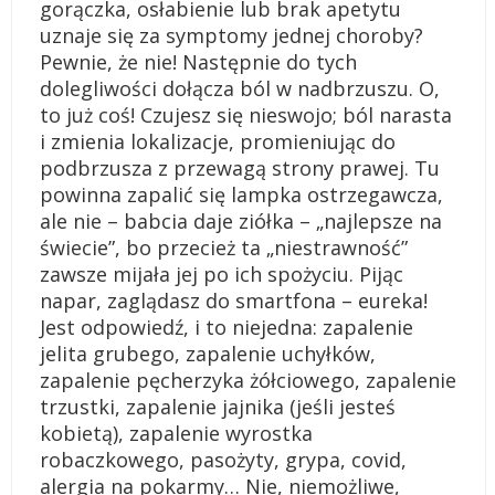
gorączka, osłabienie lub brak apetytu
uznaje się za symptomy jednej choroby?
Pewnie, że nie! Następnie do tych
dolegliwości dołącza ból w nadbrzuszu. O,
to już coś! Czujesz się nieswojo; ból narasta
i zmienia lokalizacje, promieniując do
podbrzusza z przewagą strony prawej. Tu
powinna zapalić się lampka ostrzegawcza,
ale nie – babcia daje ziółka – „najlepsze na
świecie”, bo przecież ta „niestrawność”
zawsze mijała jej po ich spożyciu. Pijąc
napar, zaglądasz do smartfona – eureka!
Jest odpowiedź, i to niejedna: zapalenie
jelita grubego, zapalenie uchyłków,
zapalenie pęcherzyka żółciowego, zapalenie
trzustki, zapalenie jajnika (jeśli jesteś
kobietą), zapalenie wyrostka
robaczkowego, pasożyty, grypa, covid,
alergia na pokarmy… Nie, niemożliwe,